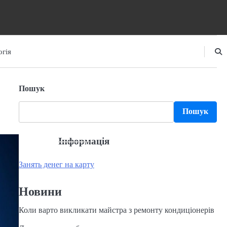
гія
Пошук
Пошук
Інформація
Занять денег на карту
Новини
Коли варто викликати майстра з ремонту кондиціонерів