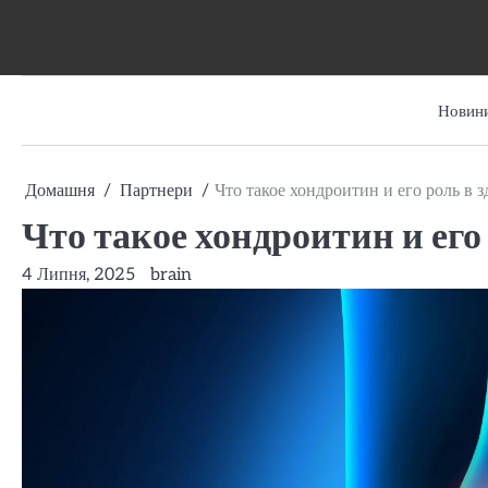
Перейти
до
вмісту
Новини
Домашня
Партнери
Что такое хондроитин и его роль в з
Что такое хондроитин и его 
4 Липня, 2025
brain