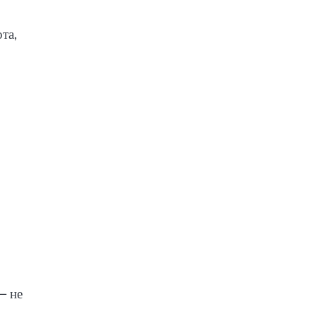
та,
— не