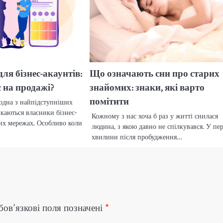
ля бізнес-акаунтів:
Що означають сни про старих
є на продажі?
знайомих: знаки, які варто
помітити
одна з найпідступніших
икаються власники бізнес-
Кожному з нас хоча б раз у житті снилася
них мережах. Особливо коли
людина, з якою давно не спілкувався. У пе
хвилини після пробудження…
бов’язкові поля позначені
*