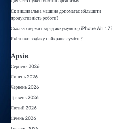
Для чего нужен биотин организму
Як вишивальна машина допомагає збільшити
продуктивність роботи?
Сколько держит заряд аккумулятор iPhone Air 17?
Які знаки зодіаку найкраще сумісні?
Архів
Серпень 2026
Липень 2026
Червень 2026
Травень 2026
Лютий 2026
Січень 2026
Грудень 2025