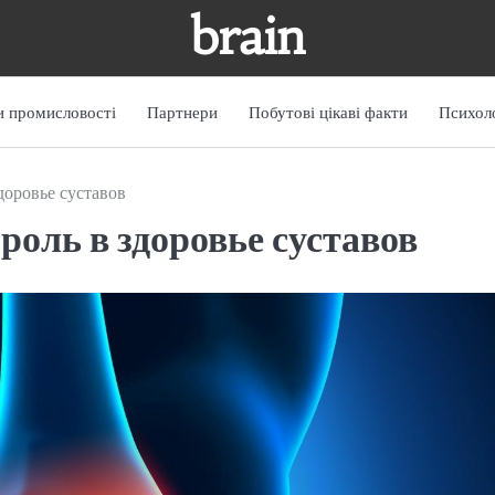
brain
 промисловості
Партнери
Побутові цікаві факти
Психоло
доровье суставов
роль в здоровье суставов