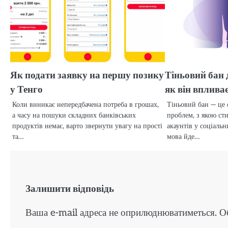
Як подати заявку на першу позику
Тіньовий бан д
у Тенго
як він вплива
Коли виникає непередбачена потреба в грошах,
Тіньовий бан — це 
а часу на пошуки складних банківських
проблем, з якою ст
продуктів немає, варто звернути увагу на прості
акаунтів у соціаль
та…
мова йде…
Залишити відповідь
Ваша e-mail адреса не оприлюднюватиметься.
О