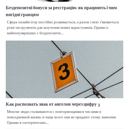
Бездепозитні бонуси за реєстрацію: як працюють і чим
вигідні гравцям
Сфера онлайн-ігор постійно розвивається, а разом з нею з’являються
різні інструменти для залучення нових користувачів. Одним із
найпопулярніших є бездепозитні…
Как распознать знак от ангелов через цифру 3
Многие люди сталкиваются с повторяющимися числами в
повседневной жизни, и чаще всего они не придают этому значения.
Однако в эзотерических…