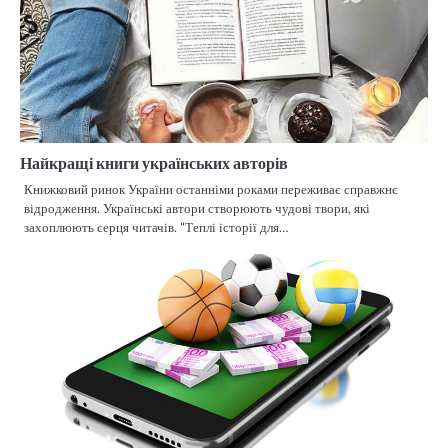
Найкращі книги українських авторів
Книжковий ринок України останніми роками переживає справжнє
відродження. Українські автори створюють чудові твори, які
захоплюють серця читачів. “Теплі історії для…