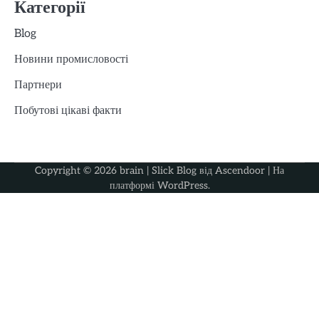
Категорії
Blog
Новини промисловості
Партнери
Побутові цікаві факти
Copyright © 2026
brain
| Slick Blog від
Ascendoor
| На
платформі
WordPress
.